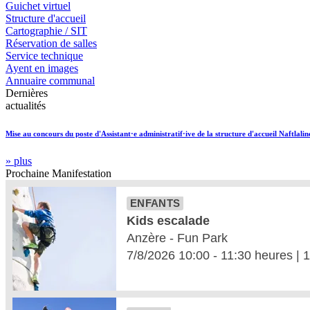
Guichet virtuel
Structure d'accueil
Cartographie / SIT
Réservation de salles
Service technique
Ayent en images
Annuaire communal
Dernières
actualités
Mise au concours du poste d'Assistant·e administratif·ive de la structure d'accueil Naftlalin
» plus
Prochaine
Manifestation