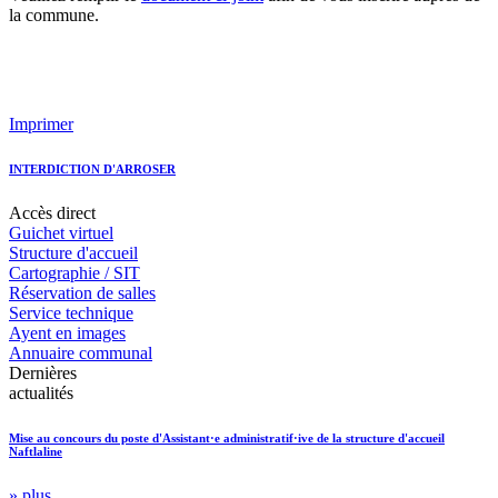
la commune.
Imprimer
INTERDICTION D'ARROSER
Accès
direct
Guichet virtuel
Structure d'accueil
Cartographie / SIT
Réservation de salles
Service technique
Ayent en images
Annuaire communal
Dernières
actualités
Mise au concours du poste d'Assistant·e administratif·ive de la structure d'accueil
Naftlaline
» plus