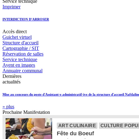
Service technique
Imprimer
INTERDICTION D'ARROSER
Accès
direct
Guichet virtuel
Structure d'accueil
Cartographie / SIT
Réservation de salles
Service technique
Ayent en images
Annuaire communal
Dernières
actualités
Mise au concours du poste d'Assistant·e administratif·ive de la structure d'accueil Naftlalin
» plus
Prochaine
Manifestation