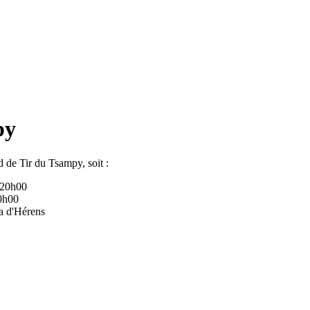
py
 de Tir du Tsampy, soit :
 20h00
20h00
na d'Hérens