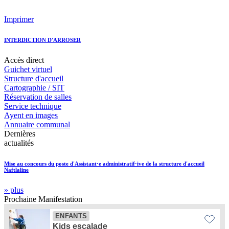
Imprimer
INTERDICTION D'ARROSER
Accès
direct
Guichet virtuel
Structure d'accueil
Cartographie / SIT
Réservation de salles
Service technique
Ayent en images
Annuaire communal
Dernières
actualités
Mise au concours du poste d'Assistant·e administratif·ive de la structure d'accueil
Naftlaline
» plus
Prochaine
Manifestation