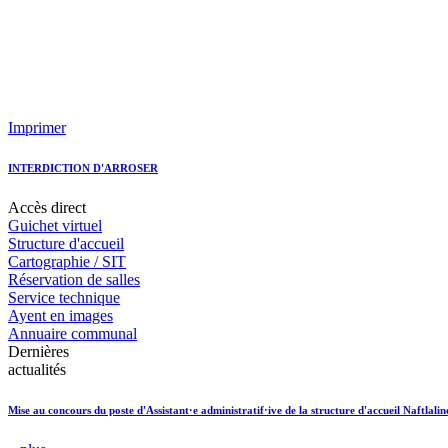
Imprimer
INTERDICTION D'ARROSER
Accès
direct
Guichet virtuel
Structure d'accueil
Cartographie / SIT
Réservation de salles
Service technique
Ayent en images
Annuaire communal
Dernières
actualités
Mise au concours du poste d'Assistant·e administratif·ive de la structure d'accueil Naftlalin